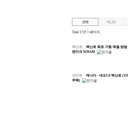
전체
벽난로
Total 17건
1 페이지
벽난로
벽난로 최초 가동 예열 방법 -
덴마크 WHAM
인터뷰
캐나다 - 네오1.6 벽난로 (3
주택)