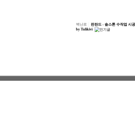
벽난로
핀란드 - 솦스톤 수작업 시
by Tulikivi