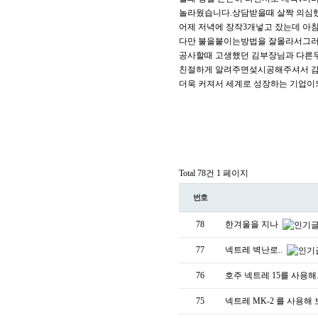
놀라웠습니다.상담받을때 살짝 의심했
어제 저녁에 장작3개넣고 잤는데 아
다만 불을붙이는방법을 잘몰라서그러
공사할때 고생했던 김부장님과 다른두
친절하게 알려주면섲시공해주셔서 
더욱 커져서 세계로 성장하는 기업이
Total 78건
1 페이지
번호
78
한겨울을 지나
77
넥트레 벽난로..
76
호주 넥트레 15를 사용해보
75
넥트레 MK-2 를 사용해