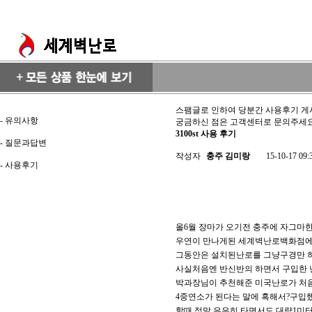
스팸글로 인하여 당분간 사용후기 게
-
유의사항
궁금하신 점은 고객센터로 문의주세
3100st 사용 후기
-
질문과답변
작성자
충주 김미랑
15-10-17 09:
-
사용후기
올6월 장마가 오기전 충주에 자그마
우연이 만나게된 세계벽난로백화점에
그동안은 설치된난로를 그냥구경만 
사실처음엔 반신반의 하면서 구입한 
박과장님이 추천해준 미국난로가 처음
4중연소가 된다는 말에 혹해서?구입
할때 정말 은은히 타면서도 대략1미터