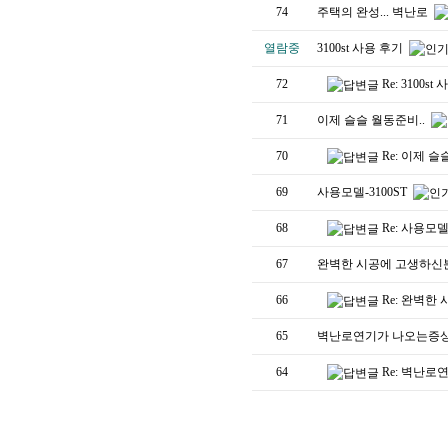
74
주택의 완성... 벽난로
열람중
3100st 사용 후기
72
Re: 3100s
71
이제 슬슬 월동준비..
70
Re: 이제 슬
69
사용모델-3100ST
68
Re: 사용모델
67
완벽한 시공에 고생하신분
66
Re: 완벽한
65
벽난로연기가 나오는증
64
Re: 벽난